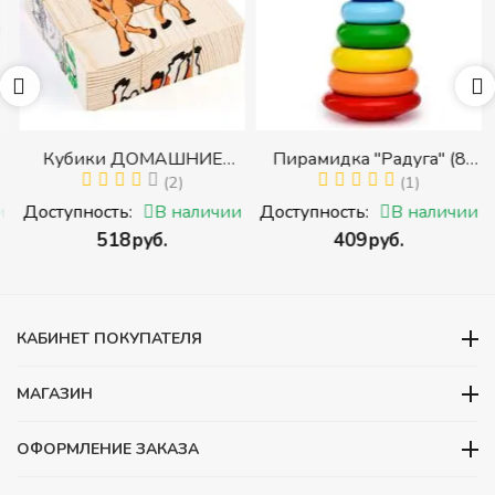
Кубики ДОМАШНИЕ
Пирамидка "Радуга" (8
ЖИВОТНЫЕ (Томик)
(2)
деталей) (Пирамидка
(1)
(Набор кубиков
среднего размера)
и
Доступность:
В наличии
Доступность:
В наличии
разрезных (складных))
‍518‍
руб.
‍409‍
руб.
и
КАБИНЕТ ПОКУПАТЕЛЯ
МАГАЗИН
ОФОРМЛЕНИЕ ЗАКАЗА