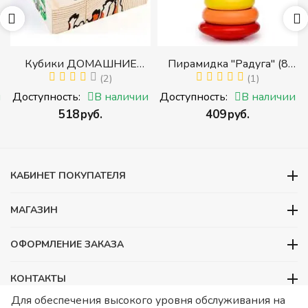
Кубики ДОМАШНИЕ
Пирамидка "Радуга" (8
ЖИВОТНЫЕ (Томик)
(2)
деталей) (Пирамидка
(1)
(Набор кубиков
среднего размера)
и
Доступность:
В наличии
Доступность:
В наличии
разрезных (складных))
‍518‍
руб.
‍409‍
руб.
и
КАБИНЕТ ПОКУПАТЕЛЯ
МАГАЗИН
ОФОРМЛЕНИЕ ЗАКАЗА
КОНТАКТЫ
Для обеспечения высокого уровня обслуживания на