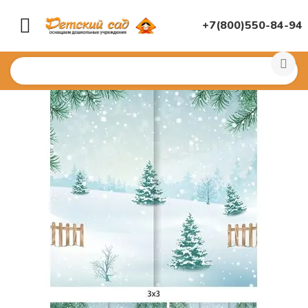
+7(800)550-84-94
Главная
/
МУЗЫКАЛЬНЫЙ ЗАЛ
/
Занавесы и задники
/