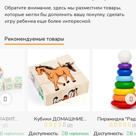
Обратите внимание, здесь мы разместили товары,
которые могли бы дополнить вашу покупку, сделать
игру ребенка еще более интересной.
Рекомендуемые товары
Кубики ДОМАШНИЕ
Пирамидка "Радуга" (8
И
ЖИВОТНЫЕ (Томик)
(2)
деталей) (Пирамидка
(1)
 с
(Набор кубиков
среднего размера)
ии
Доступность:
В наличии
Доступность:
В наличии