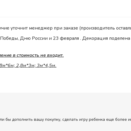
ичие уточнит менеджер при заказе (производитель оставля
обеды, Дню России и 23 февраля . Декорация поделена н
ние в стоимость не входит.
,8м*6м; 2,8м*3м; 3м*4,5м.
ли бы дополнить вашу покупку, сделать игру ребенка еще более и