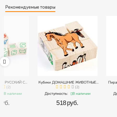
Рекомендуемые товары
Кубики ДОМАШНИЕ ЖИВОТНЫЕ
Пирамидка "Радуга" (
с
(Томик) (Набор кубиков разрезных
(2)
(Пирамидка среднего
(
и
(складных))
В наличии
В 
Доступность:
Доступность:
‍518‍
руб.
‍409‍
руб