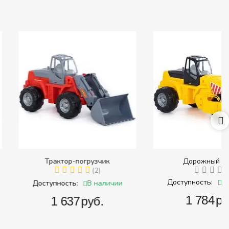
ктор-погрузчик
Дорожный каток
(2)
В наличии
Доступность:
В наличии
ность:
‍1 784‍
руб.
1 637‍
руб.