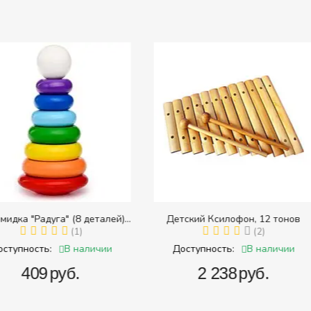
8 деталей)
Детский Ксилофон, 12 тонов
Тра
 размера)
1)
(2)
наличии
В наличии
Доступность:
Доступ
.
‍2 238‍
руб.
‍