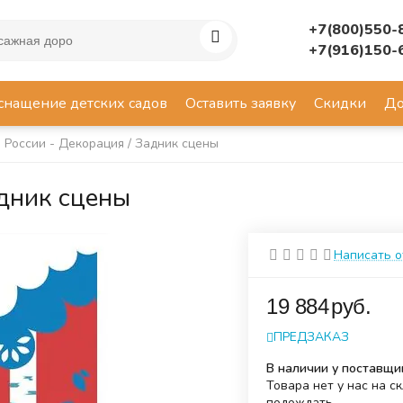
+7(800)550-
+7(916)150-
снащение детских садов
Оставить заявку
Скидки
До
 России - Декорация / Задник сцены
адник сцены
Написать 
‍19 884‍
руб.
ПРЕДЗАКАЗ
В наличии у поставщи
Товара нет у нас на с
подождать.