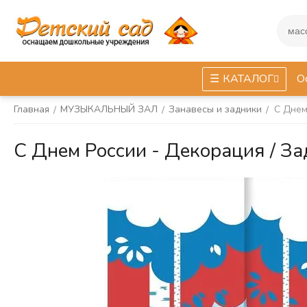
КАТАЛОГ
О
Главная
МУЗЫКАЛЬНЫЙ ЗАЛ
Занавесы и задники
С Днем
/
/
/
С Днем России - Декорация / З