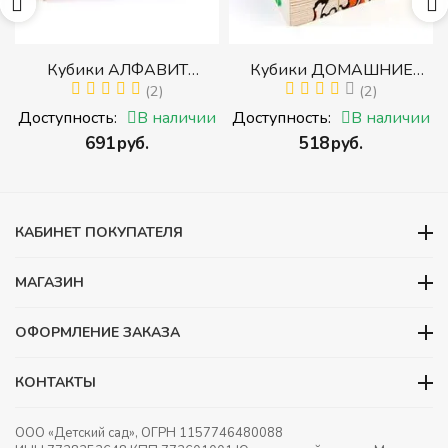
р
Кубики АЛФАВИТ
Кубики ДОМАШНИЕ
й
РУССКИЙ С ЦИФРАМИ
(2)
ЖИВОТНЫЕ (Томик)
(2)
(Томик) (Набор кубиков с
(Набор кубиков
и
Доступность:
В наличии
Доступность:
В наличии
буквами, цифрами,
разрезных (складных))
‍691‍
руб.
‍518‍
руб.
математическими знаками
действий)
КАБИНЕТ ПОКУПАТЕЛЯ
МАГАЗИН
ОФОРМЛЕНИЕ ЗАКАЗА
КОНТАКТЫ
ООО «Детский сад», ОГРН 1157746480088