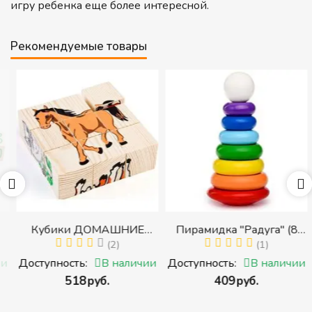
игру ребенка еще более интересной.
Рекомендуемые товары
Кубики ДОМАШНИЕ
Пирамидка "Радуга" (8
ЖИВОТНЫЕ (Томик)
(2)
деталей) (Пирамидка
(1)
(Набор кубиков
среднего размера)
и
Доступность:
В наличии
Доступность:
В наличии
разрезных (складных))
‍518‍
руб.
‍409‍
руб.
и