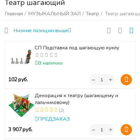
Театр шагающий
Главная
/
МУЗЫКАЛЬНЫЙ ЗАЛ
/
Театр
/
Театр шагающ
Низкие позиции выше
СП Подставка под шагающую куклу
В наличии
+
‍102‍
руб.
−
Декорация к театру (шагающему и
пальчиковому)
(2)
ПРЕДЗАКАЗ
+
‍3 907‍
руб.
−