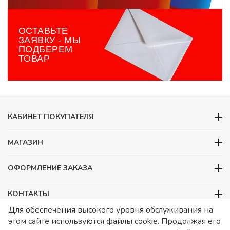
ОСТАВЬТЕ
ЗАЯВКУ - МЫ
ПОДБЕРЕМ
ТОВАР
КАБИНЕТ ПОКУПАТЕЛЯ
МАГАЗИН
ОФОРМЛЕНИЕ ЗАКАЗА
КОНТАКТЫ
Для обеспечения высокого уровня обслуживания на
ООО «Детский сад», ОГРН 1157746480088
этом сайте используются файлы cookie. Продолжая его
ИНН 7728252648 КПП 772601001 Юридический адрес – Москва,