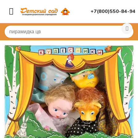
+7(800)550-84-94
Главная
/
МУЗЫКАЛЬНЫЙ ЗАЛ
/
Театр
/
Театр кукольн