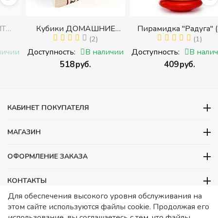
Кубики ДОМАШНИЕ
Пирамидка "Радуга" (8
ЖИВОТНЫЕ (Томик)
(2)
деталей) (Пирамидка
(1)
с
(Набор кубиков
среднего размера)
и
Доступность:
В наличии
Доступность:
В наличии
разрезных (складных))
‍518‍
руб.
‍409‍
руб.
и
КАБИНЕТ ПОКУПАТЕЛЯ
МАГАЗИН
ОФОРМЛЕНИЕ ЗАКАЗА
КОНТАКТЫ
Для обеспечения высокого уровня обслуживания на
ООО «Детский сад», ОГРН 1157746480088
этом сайте используются файлы cookie. Продолжая его
ИНН 7728252648 КПП 772601001 Юридический адрес – Москва,
использование, вы соглашаетесь с тем, что файлы