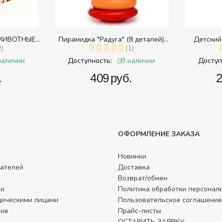
ЖИВОТНЫЕ
Пирамидка "Радуга" (8 деталей)
Детский
в разрезных
2)
(Пирамидка среднего размера)
(1)
наличии
В наличии
Доступность:
Доступ
.
‍409‍
руб.
‍
ОФОРМЛЕНИЕ ЗАКАЗА
Новинки
ателей
Доставка
Возврат/обмен
ли
Политика обработки персонал
дическими лицами
Пользовательское соглашение
фия
Прайс-листы
ОСТАВИТЬ ЗАЯВКУ