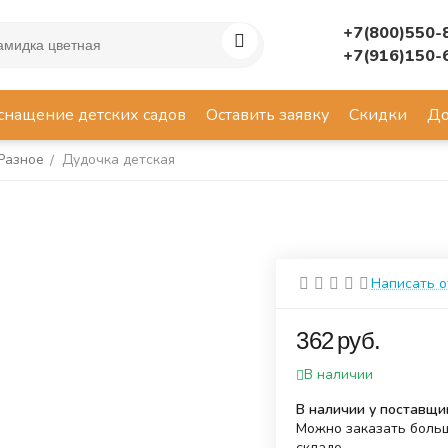
+7(800)550-
+7(916)150-
снащение детских садов
Оставить заявку
Скидки
До
Разное
Дудочка детская
/
Написать 
‍362‍
руб.
В наличии
В наличии у поставщи
Можно заказать больш
складе.