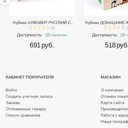
65
Кубики АЛФАВИТ РУССКИЙ С
Кубики ДОМАШНИЕ 
ЦИФРАМИ (Томик) (Набор кубиков с
(2)
(Томик) (Набор кубико
(
буквами, цифрами, математическими
(складных))
В наличии
В 
Доступность:
Доступность:
знаками действий)
‍691‍
руб.
‍518‍
руб
КАБИНЕТ ПОКУПАТЕЛЯ
МАГАЗИН
Войти
О компании
Создать учетную запись
Отзывы покуп
Заказы
Карта сайта
Отложенные товары
Производите
Список сравнения
Работа с юри
Наша геогра