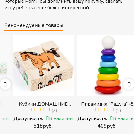
которые могли бы дополнить вашу покупку, сделать
игру ребенка еще более интересной.
Рекомендуемые товары
Кубики ДОМАШНИЕ
Пирамидка "Радуга" (8
ЖИВОТНЫЕ (Томик)
(2)
деталей) (Пирамидка
(1)
(Набор кубиков
среднего размера)
и
Доступность:
В наличии
Доступность:
В наличии
разрезных (складных))
‍518‍
руб.
‍409‍
руб.
и