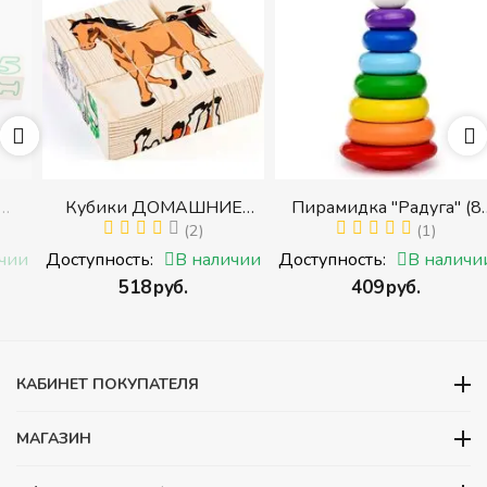
Кубики ДОМАШНИЕ
Пирамидка "Радуга" (8
ЖИВОТНЫЕ (Томик)
(2)
деталей) (Пирамидка
(1)
(Набор кубиков
среднего размера)
и
Доступность:
В наличии
Доступность:
В наличии
разрезных (складных))
‍518‍
руб.
‍409‍
руб.
и
КАБИНЕТ ПОКУПАТЕЛЯ
МАГАЗИН