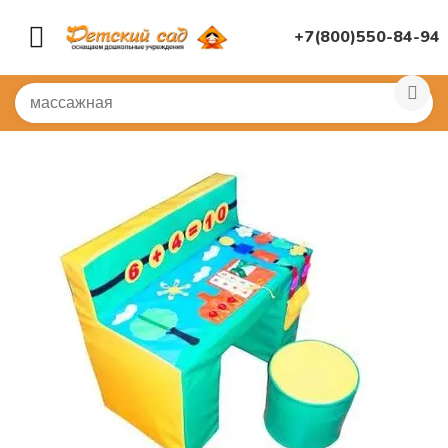
+7(800)550-84-94
Главная
/
МЕБЕЛЬ И ПАНЕЛИ
/
Дидактический стол
/
Д