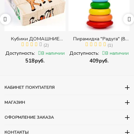
Кубики ДОМАШНИЕ
Пирамидка "Радуга" (8
ЖИВОТНЫЕ (Томик)
(2)
деталей) (Пирамидка
(1)
(Набор кубиков
среднего размера)
и
Доступность:
В наличии
Доступность:
В наличии
разрезных (складных))
‍518‍
руб.
‍409‍
руб.
и
КАБИНЕТ ПОКУПАТЕЛЯ
МАГАЗИН
ОФОРМЛЕНИЕ ЗАКАЗА
КОНТАКТЫ