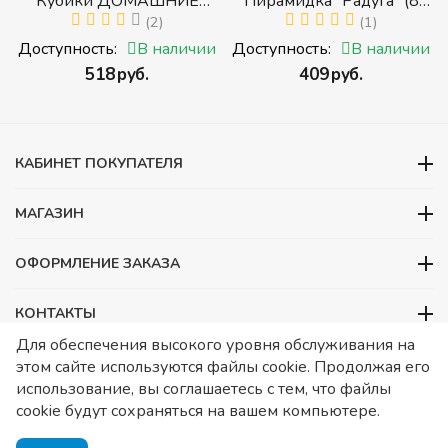
Кубики ДОМАШНИЕ
Пирамидка "Радуга" (8
ЖИВОТНЫЕ (Томик)
(2)
деталей) (Пирамидка
(1)
(Набор кубиков
среднего размера)
и
Доступность:
В наличии
Доступность:
В наличии
разрезных (складных))
‍518‍
руб.
‍409‍
руб.
и
КАБИНЕТ ПОКУПАТЕЛЯ
МАГАЗИН
ОФОРМЛЕНИЕ ЗАКАЗА
КОНТАКТЫ
Для обеспечения высокого уровня обслуживания на
ООО «Детский сад», ОГРН 1157746480088
этом сайте используются файлы cookie. Продолжая его
ИНН 7728252648 КПП 772601001 Юридический адрес – Москва,
использование, вы соглашаетесь с тем, что файлы
ул. Подольских курсантов, д 3. стр 2. Помещение 1/3. Информация
cookie будут сохраняться на вашем компьютере.
о товарах носит справочный характер и не является публичной
офертой, определяемой Статьей 437 ГК РФ.
Публичная