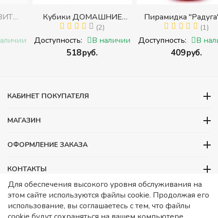
Кубики ДОМАШНИЕ
Пирамидка "Радуга" (8
И
ЖИВОТНЫЕ (Томик)
(2)
деталей) (Пирамидка
(1)
с
(Набор кубиков
среднего размера)
ии
Доступность:
В наличии
Доступность:
В наличии
разрезных (складных))
‍518‍
руб.
‍409‍
руб.
ми
КАБИНЕТ ПОКУПАТЕЛЯ
МАГАЗИН
ОФОРМЛЕНИЕ ЗАКАЗА
КОНТАКТЫ
Для обеспечения высокого уровня обслуживания на
ООО «Детский сад», ОГРН 1157746480088
этом сайте используются файлы cookie. Продолжая его
ИНН 7728252648 КПП 772601001 Юридический адрес – Москва,
использование, вы соглашаетесь с тем, что файлы
ул. Подольских курсантов, д 3. стр 2. Помещение 1/3. Информация
cookie будут сохраняться на вашем компьютере.