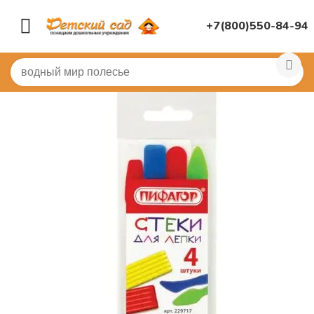
+7(800)550-84-94
Главная
/
КАНЦЕЛЯРИЯ
/
Канцелярия для ДОУ
/
Каран