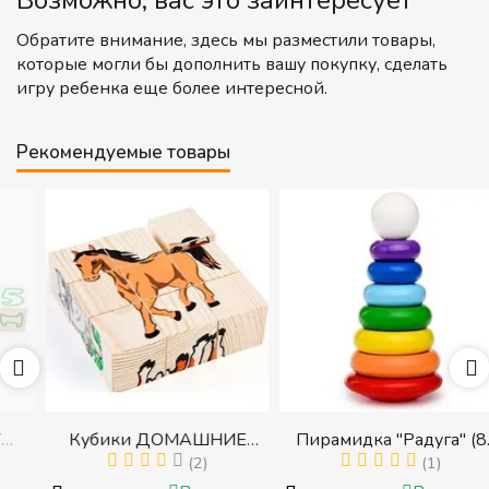
Возможно, вас это заинтересует
Обратите внимание, здесь мы разместили товары,
которые могли бы дополнить вашу покупку, сделать
игру ребенка еще более интересной.
Рекомендуемые товары
Кубики ДОМАШНИЕ
Пирамидка "Радуга" (8
ЖИВОТНЫЕ (Томик)
(2)
деталей) (Пирамидка
(1)
с
(Набор кубиков
среднего размера)