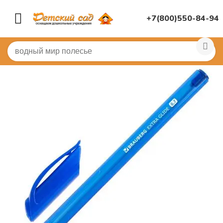
+7(800)550-84-94
Главная
/
КАНЦЕЛЯРИЯ
/
Канцелярия для ДОУ
/
Каран