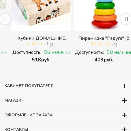
Кубики ДОМАШНИЕ
Пирамидка "Радуга" (8
ЖИВОТНЫЕ (Томик)
(2)
деталей) (Пирамидка
(1)
(Набор кубиков
среднего размера)
и
Доступность:
В наличии
Доступность:
В наличии
разрезных (складных))
‍518‍
руб.
‍409‍
руб.
и
КАБИНЕТ ПОКУПАТЕЛЯ
МАГАЗИН
ОФОРМЛЕНИЕ ЗАКАЗА
КОНТАКТЫ