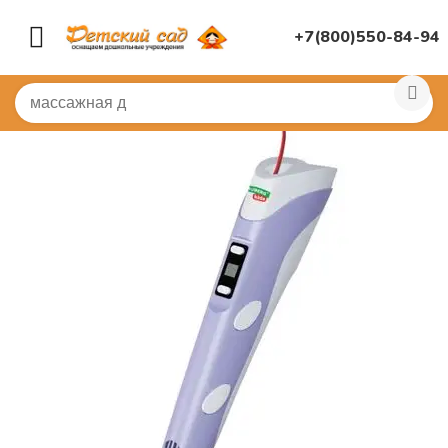
+7(800)550-84-94
Главная
/
КАНЦЕЛЯРИЯ
/
Канцелярия для ДОУ
/
Каран