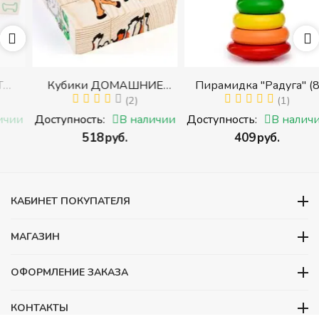
Кубики ДОМАШНИЕ
Пирамидка "Радуга" (8
ЖИВОТНЫЕ (Томик)
(2)
деталей) (Пирамидка
(1)
(Набор кубиков
среднего размера)
и
Доступность:
В наличии
Доступность:
В наличии
разрезных (складных))
‍518‍
руб.
‍409‍
руб.
и
КАБИНЕТ ПОКУПАТЕЛЯ
МАГАЗИН
ОФОРМЛЕНИЕ ЗАКАЗА
КОНТАКТЫ