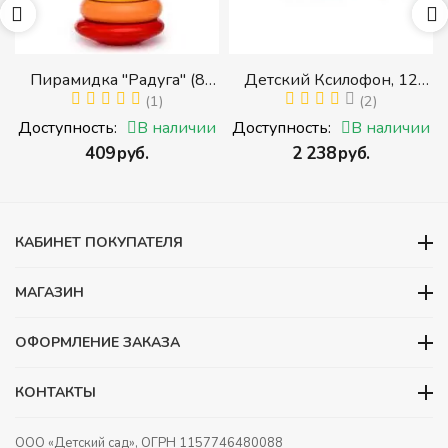
Пирамидка "Радуга" (8
Детский Ксилофон, 12
деталей) (Пирамидка
(1)
тонов
(2)
среднего размера)
и
Доступность:
В наличии
Доступность:
В наличии
‍409‍
руб.
‍2 238‍
руб.
КАБИНЕТ ПОКУПАТЕЛЯ
МАГАЗИН
ОФОРМЛЕНИЕ ЗАКАЗА
КОНТАКТЫ
ООО «Детский сад», ОГРН 1157746480088