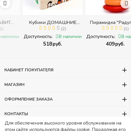
Кубики ДОМАШНИЕ
Пирамидка "Радуга" (8
И
ЖИВОТНЫЕ (Томик)
(2)
деталей) (Пирамидка
(1)
с
(Набор кубиков
среднего размера)
ии
Доступность:
В наличии
Доступность:
В наличии
разрезных (складных))
‍518‍
руб.
‍409‍
руб.
ми
КАБИНЕТ ПОКУПАТЕЛЯ
МАГАЗИН
ОФОРМЛЕНИЕ ЗАКАЗА
КОНТАКТЫ
Для обеспечения высокого уровня обслуживания на
ООО «Детский сад», ОГРН 1157746480088
этом сайте используются файлы cookie. Продолжая его