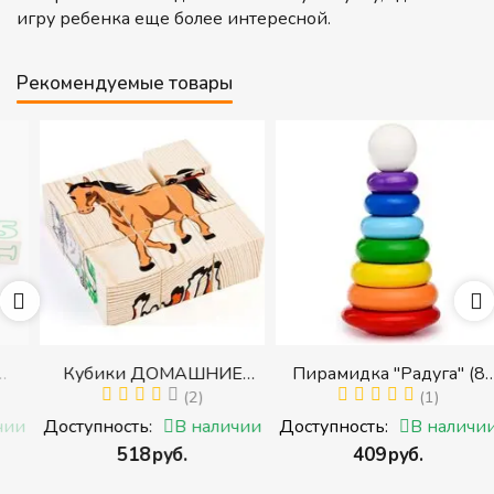
игру ребенка еще более интересной.
Рекомендуемые товары
Кубики ДОМАШНИЕ
Пирамидка "Радуга" (8
ЖИВОТНЫЕ (Томик)
(2)
деталей) (Пирамидка
(1)
(Набор кубиков
среднего размера)
и
Доступность:
В наличии
Доступность:
В наличии
разрезных (складных))
‍518‍
руб.
‍409‍
руб.
и