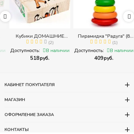
Кубики ДОМАШНИЕ
Пирамидка "Радуга" (8
ЖИВОТНЫЕ (Томик)
(2)
деталей) (Пирамидка
(1)
(Набор кубиков
среднего размера)
и
Доступность:
В наличии
Доступность:
В наличии
разрезных (складных))
‍518‍
руб.
‍409‍
руб.
и
КАБИНЕТ ПОКУПАТЕЛЯ
МАГАЗИН
ОФОРМЛЕНИЕ ЗАКАЗА
КОНТАКТЫ