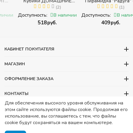
Кубики ДОМАШНИЕ
Пирамидка "Радуга" (8
ЖИВОТНЫЕ (Томик)
(2)
деталей) (Пирамидка
(1)
с
(Набор кубиков
среднего размера)
и
Доступность:
В наличии
Доступность:
В наличии
разрезных (складных))
‍518‍
руб.
‍409‍
руб.
и
КАБИНЕТ ПОКУПАТЕЛЯ
МАГАЗИН
ОФОРМЛЕНИЕ ЗАКАЗА
КОНТАКТЫ
Для обеспечения высокого уровня обслуживания на
ООО «Детский сад», ОГРН 1157746480088
этом сайте используются файлы cookie. Продолжая его
ИНН 7728252648 КПП 772601001 Юридический адрес – Москва,
использование, вы соглашаетесь с тем, что файлы
ул. Подольских курсантов, д 3. стр 2. Помещение 1/3. Информация
cookie будут сохраняться на вашем компьютере.
о товарах носит справочный характер и не является публичной
офертой, определяемой Статьей 437 ГК РФ.
Публичная