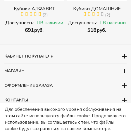
р
Кубики АЛФАВИТ
Кубики ДОМАШНИЕ
й
РУССКИЙ С ЦИФРАМИ
(2)
ЖИВОТНЫЕ (Томик)
(2)
(Томик) (Набор кубиков с
(Набор кубиков
и
Доступность:
В наличии
Доступность:
В наличии
буквами, цифрами,
разрезных (складных))
‍691‍
руб.
‍518‍
руб.
математическими знаками
действий)
КАБИНЕТ ПОКУПАТЕЛЯ
МАГАЗИН
ОФОРМЛЕНИЕ ЗАКАЗА
КОНТАКТЫ
Для обеспечения высокого уровня обслуживания на
ООО «Детский сад», ОГРН 1157746480088
этом сайте используются файлы cookie. Продолжая его
ИНН 7728252648 КПП 772601001 Юридический адрес – Москва,
использование, вы соглашаетесь с тем, что файлы
ул. Подольских курсантов, д 3. стр 2. Помещение 1/3. Информация
cookie будут сохраняться на вашем компьютере.
о товарах носит справочный характер и не является публичной