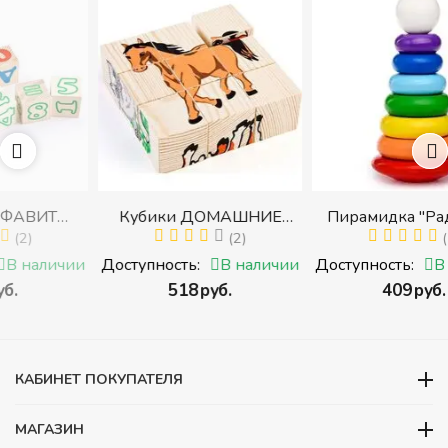
Кубики ДОМАШНИЕ
Пирамидка "Радуга" (8
И
ЖИВОТНЫЕ (Томик)
(2)
деталей) (Пирамидка
(1)
 с
(Набор кубиков
среднего размера)
ии
Доступность:
В наличии
Доступность:
В наличии
разрезных (складных))
‍518‍
руб.
‍409‍
руб.
ами
КАБИНЕТ ПОКУПАТЕЛЯ
МАГАЗИН