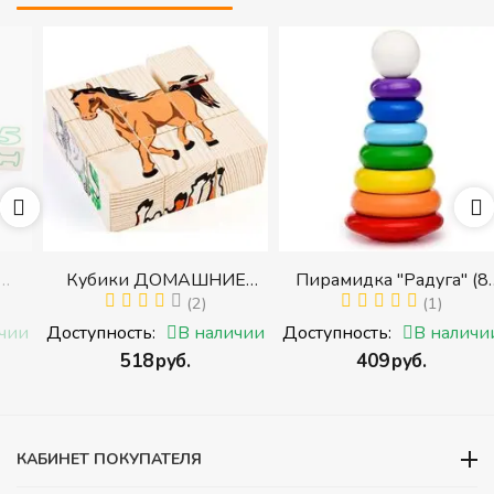
Кубики ДОМАШНИЕ
Пирамидка "Радуга" (8
ЖИВОТНЫЕ (Томик)
(2)
деталей) (Пирамидка
(1)
(Набор кубиков
среднего размера)
и
Доступность:
В наличии
Доступность:
В наличии
разрезных (складных))
‍518‍
руб.
‍409‍
руб.
и
КАБИНЕТ ПОКУПАТЕЛЯ