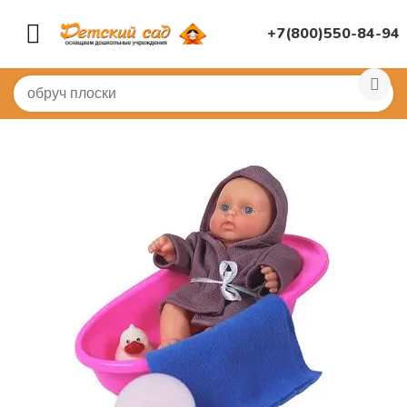
+7(800)550-84-94
Главная
/
ИГРУШКИ ДЛЯ ДЕТСКОГО САДА
/
Куклы, ко