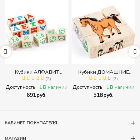
р
Кубики АЛФАВИТ
Кубики ДОМАШНИЕ
й
РУССКИЙ С ЦИФРАМИ
(2)
ЖИВОТНЫЕ (Томик)
(2)
(Томик) (Набор кубиков с
(Набор кубиков
и
Доступность:
В наличии
Доступность:
В наличии
буквами, цифрами,
разрезных (складных))
‍691‍
руб.
‍518‍
руб.
математическими знаками
действий)
КАБИНЕТ ПОКУПАТЕЛЯ
МАГАЗИН