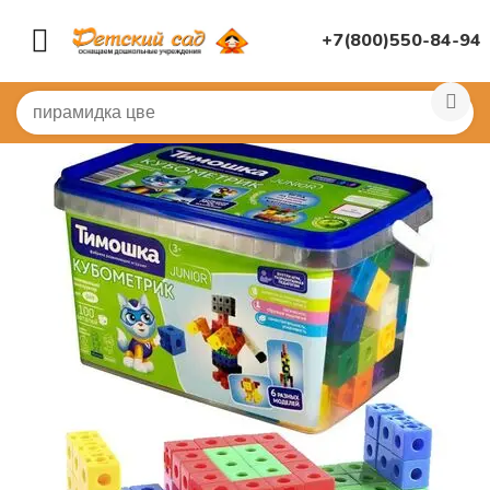
+7(800)550-84-94
Главная
/
ИГРУШКИ ДЛЯ ДЕТСКОГО САДА
/
Конструк