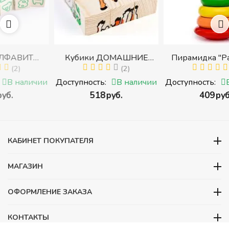
Кубики ДОМАШНИЕ
Пирамидка "Радуга" (8
И
ЖИВОТНЫЕ (Томик)
(2)
деталей) (Пирамидка
(1)
 с
(Набор кубиков
среднего размера)
ии
Доступность:
В наличии
Доступность:
В наличии
разрезных (складных))
‍518‍
руб.
‍409‍
руб.
ми
КАБИНЕТ ПОКУПАТЕЛЯ
МАГАЗИН
ОФОРМЛЕНИЕ ЗАКАЗА
КОНТАКТЫ