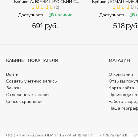
65
Кубики АЛФАВИТ РУССКИЙ С
Кубики ДОМАШНИЕ 
ЦИФРАМИ (Томик) (Набор кубиков с
(2)
(Томик) (Набор кубико
(
буквами, цифрами, математическими
(складных))
В наличии
В 
Доступность:
Доступность:
знаками действий)
‍691‍
руб.
‍518‍
руб
КАБИНЕТ ПОКУПАТЕЛЯ
МАГАЗИН
Войти
О компании
Создать учетную запись
Отзывы покуп
Заказы
Карта сайта
Отложенные товары
Производите
Список сравнения
Работа с юри
Наша геогра
ООО «Детский сад», ОГРН 1157746480088 ИНН 7728252648 КПП 77260