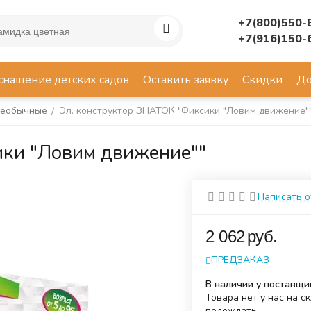
+7(800)550-
+7(916)150-
снащение детских садов
Оставить заявку
Скидки
До
еобычные
Эл. конструктор ЗНАТОК "Фиксики "Ловим движение"
/
ики "Ловим движение""
Написать 
‍2 062‍
руб.
ПРЕДЗАКАЗ
В наличии у поставщи
Товара нет у нас на с
подождать.