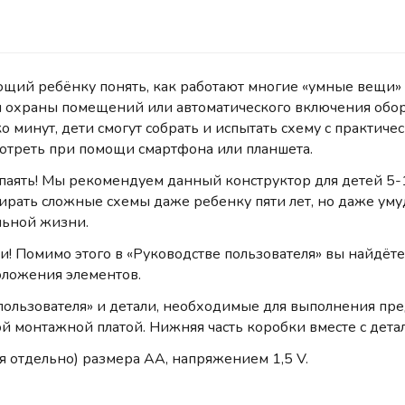
ий ребёнку понять, как работают многие «умные вещи» во
я охраны помещений или автоматического включения обор
ко минут, дети смогут собрать и испытать схему с практи
мотреть при помощи смартфона или планшета.
паять! Мы рекомендуем данный конструктор для детей 5-10
бирать сложные схемы даже ребенку пяти лет, но даже ум
альной жизни.
ли! Помимо этого в «Руководстве пользователя» вы найдёт
оложения элементов.
пользователя» и детали, необходимые для выполнения пре
й монтажной платой. Нижняя часть коробки вместе с дета
 отдельно) размера АА, напряжением 1,5 V.