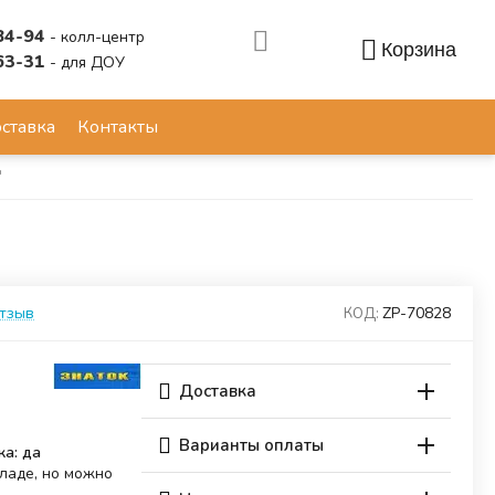
84-94
- колл-центр
Корзина
63-31
- для ДОУ
Аккаунт
ставка
Контакты
"
отзыв
ZP-70828
КОД:
Доставка
Варианты оплаты
ка: да
кладе, но можно