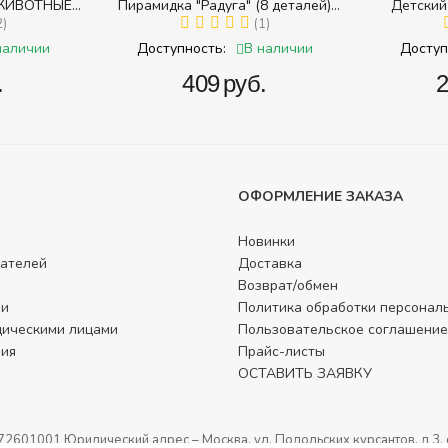
ЖИВОТНЫЕ
Пирамидка "Радуга" (8 деталей)
Детский
в разрезных
2)
(Пирамидка среднего размера)
(1)
наличии
В наличии
Доступность:
Доступ
.
‍409‍
руб.
‍
ОФОРМЛЕНИЕ ЗАКАЗА
Новинки
ателей
Доставка
Возврат/обмен
ли
Политика обработки персонал
дическими лицами
Пользовательское соглашение
фия
Прайс-листы
ОСТАВИТЬ ЗАЯВКУ
1001 Юридический адрес – Москва, ул. Подольских курсантов, д 3. с