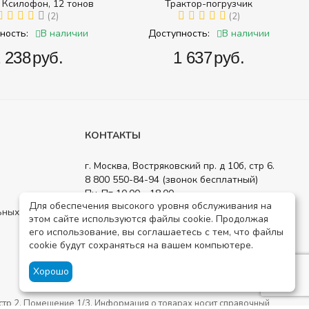
 Ксилофон, 12 тонов
Трактор-погрузчик
(2)
(2)
В наличии
В наличии
ность:
Доступность:
2 238‍
руб.
‍1 637‍
руб.
КОНТАКТЫ
г. Москва, Востряковский пр. д 10б, стр 6.
8 800 550-84-94 (звонок бесплатный)
Пн-Пт 10.00 - 18.00
Для обеспечения высокого уровня обслуживания на
order@detsad-shop.ru
ьных данных
этом сайте используются файлы cookie. Продолжая
Посмотреть на карте
его использование, вы соглашаетесь с тем, что файлы
cookie будут сохраняться на вашем компьютере.
Хорошо
тр 2. Помещение 1/3. Информация о товарах носит справочный