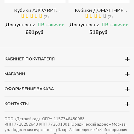
р
Кубики АЛФАВИТ
Кубики ДОМАШНИЕ
й
РУССКИЙ С ЦИФРАМИ
(2)
ЖИВОТНЫЕ (Томик)
(2)
(Томик) (Набор кубиков с
(Набор кубиков
и
Доступность:
В наличии
Доступность:
В наличии
буквами, цифрами,
разрезных (складных))
‍691‍
руб.
‍518‍
руб.
математическими знаками
действий)
КАБИНЕТ ПОКУПАТЕЛЯ
МАГАЗИН
ОФОРМЛЕНИЕ ЗАКАЗА
КОНТАКТЫ
ООО «Детский сад», ОГРН 1157746480088
ИНН 7728252648 КПП 772601001 Юридический адрес – Москва,
ул. Подольских курсантов, д 3. стр 2. Помещение 1/3. Информация