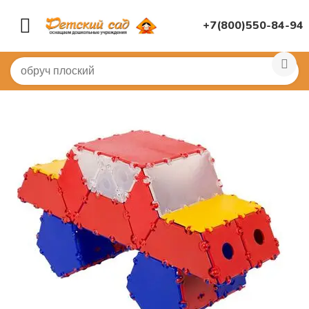
+7(800)550-84-94
Главная
/
ИГРУШКИ ДЛЯ ДЕТСКОГО САДА
/
Конструк