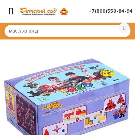
+7(800)550-84-94
Главная
/
ИГРУШКИ ДЛЯ ДЕТСКОГО САДА
/
Конструк