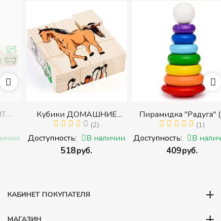
Кубики ДОМАШНИЕ
Пирамидка "Радуга" (8
ЖИВОТНЫЕ (Томик)
(2)
деталей) (Пирамидка
(1)
с
(Набор кубиков
среднего размера)
и
Доступность:
В наличии
Доступность:
В наличии
разрезных (складных))
‍518‍
руб.
‍409‍
руб.
и
КАБИНЕТ ПОКУПАТЕЛЯ
МАГАЗИН