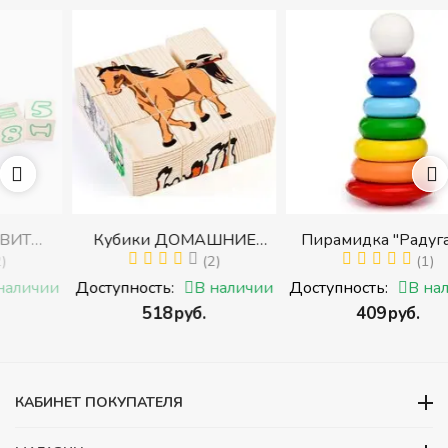
Кубики ДОМАШНИЕ
Пирамидка "Радуга" (8
ЖИВОТНЫЕ (Томик)
(2)
деталей) (Пирамидка
(1)
с
(Набор кубиков
среднего размера)
и
Доступность:
В наличии
Доступность:
В наличии
разрезных (складных))
‍518‍
руб.
‍409‍
руб.
ми
КАБИНЕТ ПОКУПАТЕЛЯ