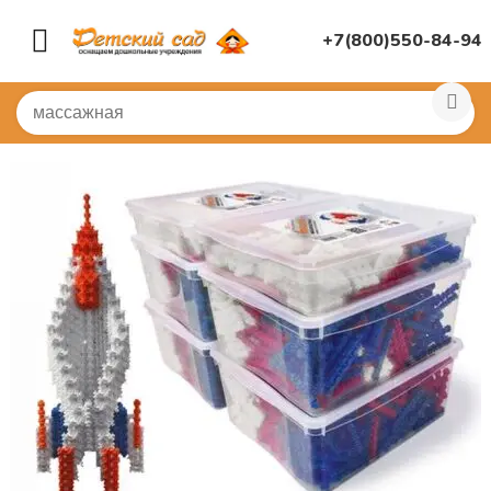
+7(800)550-84-94
Главная
/
ИГРУШКИ ДЛЯ ДЕТСКОГО САДА
/
Конструк