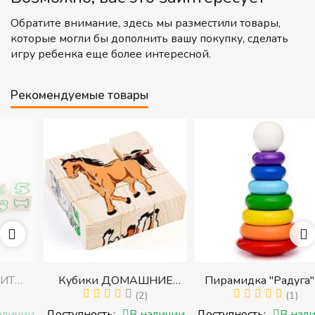
Обратите внимание, здесь мы разместили товары,
которые могли бы дополнить вашу покупку, сделать
игру ребенка еще более интересной.
Рекомендуемые товары
Кубики ДОМАШНИЕ
Пирамидка "Радуга" (8
ЖИВОТНЫЕ (Томик)
(2)
деталей) (Пирамидка
(1)
с
(Набор кубиков
среднего размера)
и
Доступность:
В наличии
Доступность:
В наличии