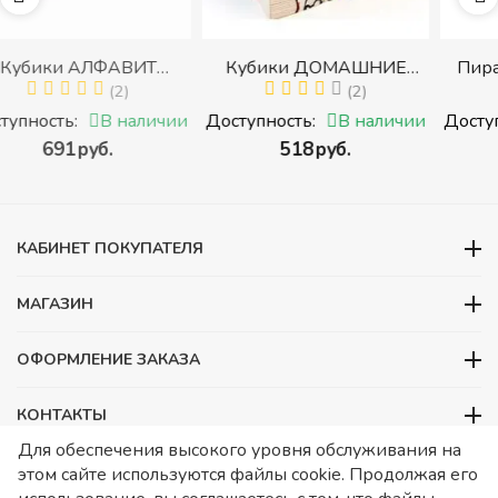
Кубики ДОМАШНИЕ
Пирамидка "Радуга" (8
МИ
ЖИВОТНЫЕ (Томик)
(2)
деталей) (Пирамидка
(1)
в с
(Набор кубиков
среднего размера)
чии
Доступность:
В наличии
Доступность:
В наличи
,
разрезных (складных))
‍518‍
руб.
‍409‍
руб.
ками
КАБИНЕТ ПОКУПАТЕЛЯ
МАГАЗИН
ОФОРМЛЕНИЕ ЗАКАЗА
КОНТАКТЫ
Для обеспечения высокого уровня обслуживания на
ООО «Детский сад», ОГРН 1157746480088
этом сайте используются файлы cookie. Продолжая его
ИНН 7728252648 КПП 772601001 Юридический адрес – Москва,