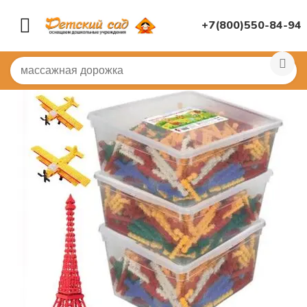
+7(800)550-84-94
Главная
/
ИГРУШКИ ДЛЯ ДЕТСКОГО САДА
/
Конструк