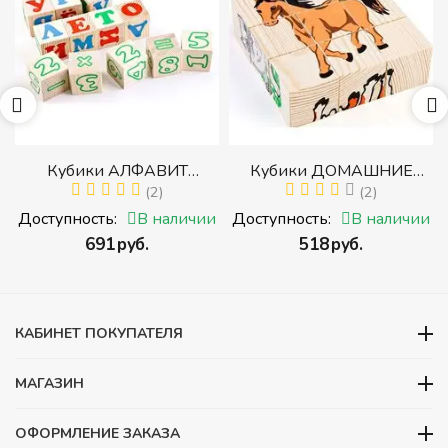
р
Кубики АЛФАВИТ
Кубики ДОМАШНИЕ
й
РУССКИЙ С ЦИФРАМИ
(2)
ЖИВОТНЫЕ (Томик)
(2)
(Томик) (Набор кубиков с
(Набор кубиков
и
Доступность:
В наличии
Доступность:
В наличии
буквами, цифрами,
разрезных (складных))
‍691‍
руб.
‍518‍
руб.
математическими знаками
действий)
КАБИНЕТ ПОКУПАТЕЛЯ
МАГАЗИН
ОФОРМЛЕНИЕ ЗАКАЗА