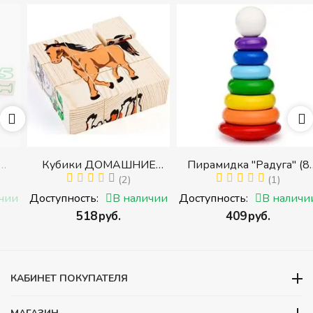
Кубики ДОМАШНИЕ
Пирамидка "Радуга" (8
ЖИВОТНЫЕ (Томик)
(2)
деталей) (Пирамидка
(1)
(Набор кубиков
среднего размера)
и
Доступность:
В наличии
Доступность:
В наличии
разрезных (складных))
‍518‍
руб.
‍409‍
руб.
и
КАБИНЕТ ПОКУПАТЕЛЯ