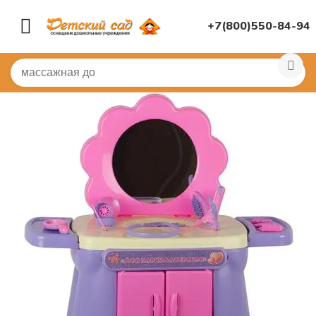
+7(800)550-84-94
Главная
/
ИГРУШКИ ДЛЯ ДЕТСКОГО САДА
/
Игра в па