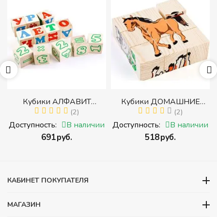
р
Кубики АЛФАВИТ
Кубики ДОМАШНИЕ
й
РУССКИЙ С ЦИФРАМИ
(2)
ЖИВОТНЫЕ (Томик)
(2)
(Томик) (Набор кубиков с
(Набор кубиков
и
Доступность:
В наличии
Доступность:
В наличии
буквами, цифрами,
разрезных (складных))
‍691‍
руб.
‍518‍
руб.
математическими знаками
действий)
КАБИНЕТ ПОКУПАТЕЛЯ
МАГАЗИН