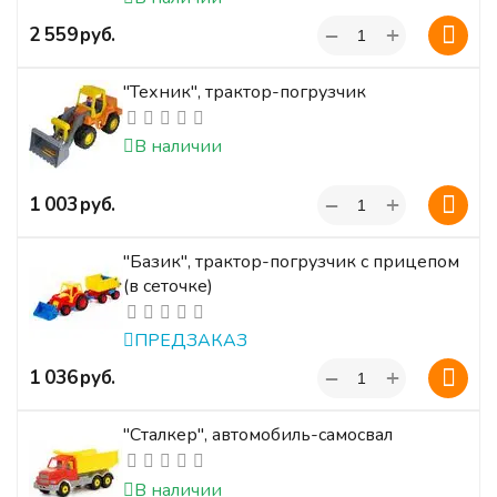
+
‍2 559‍
руб.
−
"Техник", трактор-погрузчик
В наличии
+
‍1 003‍
руб.
−
"Базик", трактор-погрузчик с прицепом
(в сеточке)
ПРЕДЗАКАЗ
+
‍1 036‍
руб.
−
"Сталкер", автомобиль-самосвал
В наличии