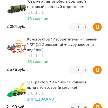
"Сталкер", автомобиль бортовой
тентовый военный с прицепом
В наличии
+
‍2 084‍
руб.
−
Конструктор "Изобретатель" - "Качели
№2" (122 элемента) + шуруповёрт (в
ведёрке)
В наличии
+
‍2 576‍
руб.
−
СП Трактор "Чемпион" с ковшом +
прицеп-лесовоз (в сеточке)
ПРЕДЗАКАЗ
+
‍2 199‍
руб.
−