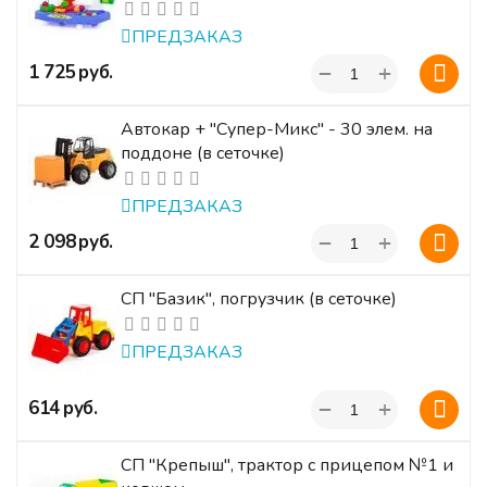
ПРЕДЗАКАЗ
+
‍1 725‍
руб.
−
Автокар + "Супер-Микс" - 30 элем. на
поддоне (в сеточке)
ПРЕДЗАКАЗ
+
‍2 098‍
руб.
−
СП "Базик", погрузчик (в сеточке)
ПРЕДЗАКАЗ
+
‍614‍
руб.
−
СП "Крепыш", трактор с прицепом №1 и