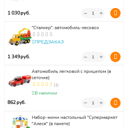
+
‍1 030‍
руб.
−
"Сталкер", автомобиль-лесовоз
ПРЕДЗАКАЗ
+
‍1 349‍
руб.
−
Автомобиль легковой с прицепом (в
сеточке)
(1)
В наличии
+
‍862‍
руб.
−
Набор-мини настольный "Супермаркет
"Алеся" (в пакете)