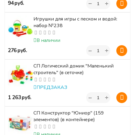
+
‍94‍
руб.
−
Игрушки для игры с песком и водой:
набор №238
В наличии
+
‍276‍
руб.
−
СП Логический домик "Маленький
строитель" (в сеточке)
ПРЕДЗАКАЗ
+
‍1 263‍
руб.
−
СП Конструктор "Юниор" (159
элементов) (в контейнере)
В наличии