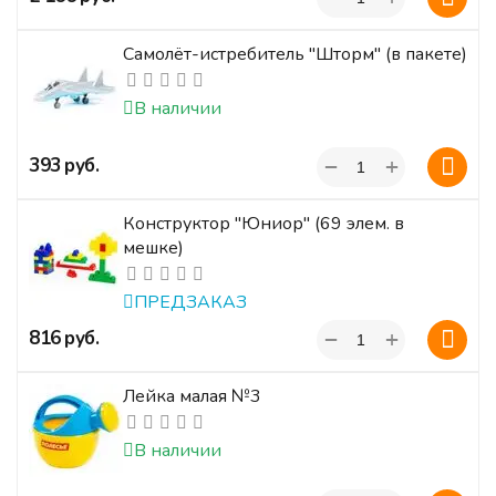
Самолёт-истребитель "Шторм" (в пакете)
В наличии
+
‍393‍
руб.
−
Конструктор "Юниор" (69 элем. в
мешке)
ПРЕДЗАКАЗ
+
‍816‍
руб.
−
Лейка малая №3
В наличии