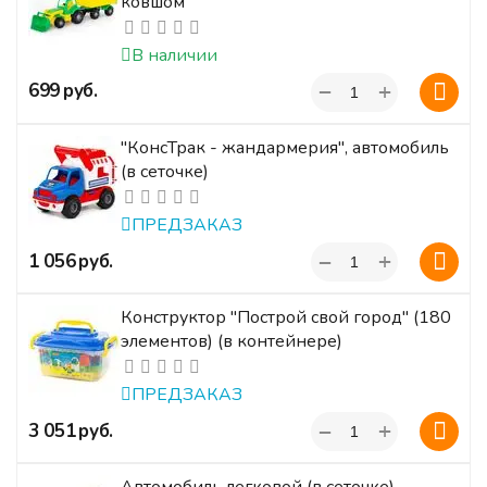
ковшом
В наличии
+
‍699‍
руб.
−
"КонсТрак - жандармерия", автомобиль
(в сеточке)
ПРЕДЗАКАЗ
+
‍1 056‍
руб.
−
Конструктор "Построй свой город" (180
элементов) (в контейнере)
ПРЕДЗАКАЗ
+
‍3 051‍
руб.
−