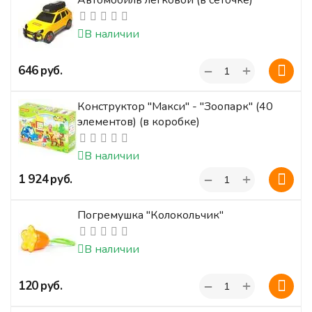
Автомобиль легковой (в сеточке)
В наличии
+
‍646‍
руб.
−
Конструктор "Макси" - "Зоопарк" (40
элементов) (в коробке)
В наличии
+
‍1 924‍
руб.
−
Погремушка "Колокольчик"
В наличии
+
‍120‍
руб.
−