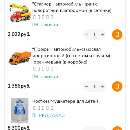
"Сталкер", автомобиль-кран с
поворотной платформой (в сеточке)
В наличии
+
‍2 022‍
руб.
−
"Профи", автомобиль-самосвал
инерционный (со светом и звуком)
(оранжевый) (в коробке)
В наличии
+
‍1 386‍
руб.
−
Костюм Мушкетера для детей
ПРЕДЗАКАЗ
‍8 300‍
руб.