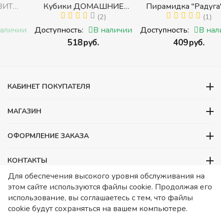
Кубики ДОМАШНИЕ
Пирамидка "Радуга" (8
ЖИВОТНЫЕ (Томик)
(2)
деталей) (Пирамидка
(1)
с
(Набор кубиков
среднего размера)
и
Доступность:
В наличии
Доступность:
В наличии
разрезных (складных))
‍518‍
руб.
‍409‍
руб.
и
КАБИНЕТ ПОКУПАТЕЛЯ
МАГАЗИН
ОФОРМЛЕНИЕ ЗАКАЗА
КОНТАКТЫ
Для обеспечения высокого уровня обслуживания на
ООО «Детский сад», ОГРН 1157746480088
этом сайте используются файлы cookie. Продолжая его
ИНН 7728252648 КПП 772601001 Юридический адрес – Москва,
использование, вы соглашаетесь с тем, что файлы
ул. Подольских курсантов, д 3. стр 2. Помещение 1/3. Информация
cookie будут сохраняться на вашем компьютере.
о товарах носит справочный характер и не является публичной