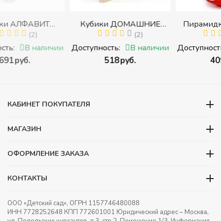
Кубики ДОМАШНИЕ
Пирамидка "Радуга" (8
МИ
ЖИВОТНЫЕ (Томик)
(2)
деталей) (Пирамидка
(1)
в с
(Набор кубиков
среднего размера)
чии
Доступность:
В наличии
Доступность:
В наличи
разрезных (складных))
‍518‍
руб.
‍409‍
руб.
ами
КАБИНЕТ ПОКУПАТЕЛЯ
МАГАЗИН
ОФОРМЛЕНИЕ ЗАКАЗА
КОНТАКТЫ
ООО «Детский сад», ОГРН 1157746480088
ИНН 7728252648 КПП 772601001 Юридический адрес – Москва,