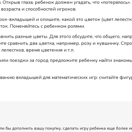
ш. Открыв глаза, ребенок должен угадать, что «потерялось
возраста и способностей игроков.
ок-вкладышей и опишите, какой это цветок (цвет лепестков,
ток. Поменяйтесь с ребенком ролями.
внить разные цветы. Для этого обсудите, что общего, напр
те сравнить два цветка, например, розу и кувшинку. Спр
епестков, время цветения и т.п.
 или поездки за город предложите ребенку найти знакомые
ованию вкладышей для математических игр: считайте фигу
ли бы дополнить вашу покупку, сделать игру ребенка еще более и