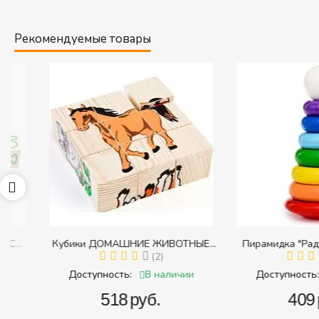
Рекомендуемые товары
Кубики ДОМАШНИЕ ЖИВОТНЫЕ
Пирамидка "Радуга" (
с
(Томик) (Набор кубиков разрезных
(2)
(Пирамидка среднего
(
и
(складных))
В наличии
В 
Доступность:
Доступность:
‍518‍
руб.
‍409‍
руб