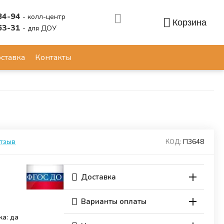
84-94
- колл-центр
Корзина
63-31
- для ДОУ
Аккаунт
ставка
Контакты
отзыв
П3648
КОД:
Доставка
Варианты оплаты
ка: да