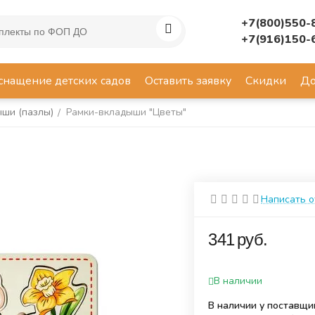
+7(800)550-
+7(916)150-
снащение детских садов
Оставить заявку
Скидки
До
ши (пазлы)
Рамки-вкладыши "Цветы"
/
Написать 
‍341‍
руб.
В наличии
В наличии у поставщи