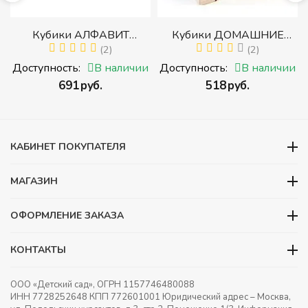
р
Кубики АЛФАВИТ
Кубики ДОМАШНИЕ
й
РУССКИЙ С ЦИФРАМИ
(2)
ЖИВОТНЫЕ (Томик)
(2)
(Томик) (Набор кубиков с
(Набор кубиков
и
Доступность:
В наличии
Доступность:
В наличии
буквами, цифрами,
разрезных (складных))
‍691‍
руб.
‍518‍
руб.
математическими знаками
действий)
КАБИНЕТ ПОКУПАТЕЛЯ
МАГАЗИН
ОФОРМЛЕНИЕ ЗАКАЗА
КОНТАКТЫ
ООО «Детский сад», ОГРН 1157746480088
ИНН 7728252648 КПП 772601001 Юридический адрес – Москва,