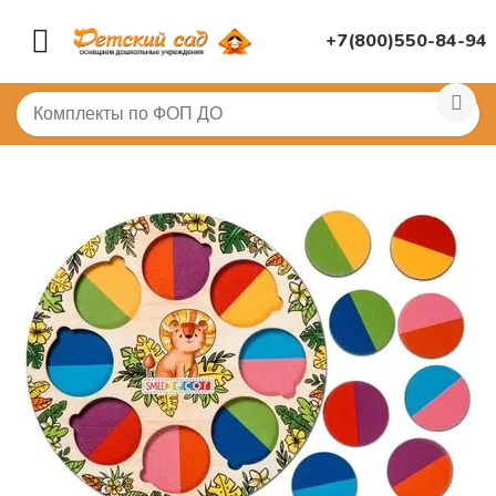
+7(800)550-84-94
Главная
/
ДИДАКТИЧЕСКИЕ ИГРЫ
/
Пазлы, вкладыши
/