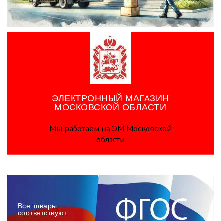
ЭЛЕКТРОННЫЙ МАГАЗИН
МОСКОВСКОЙ ОБЛАСТИ
Мы работаем на ЭМ Московской
области
Все товары
соответствуют