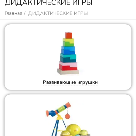
ДИДАКТИЧЕСКИЕ ИГРЫ
Главная
/
ДИДАКТИЧЕСКИЕ ИГРЫ
Развивающие игрушки