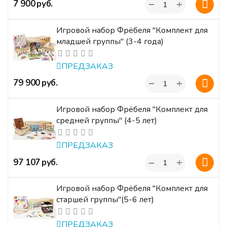
+
‍7 900‍
руб.
−
Игровой набор Фрёбеля "Комплект для
младшей группы" (3-4 года)
ПРЕДЗАКАЗ
+
‍79 900‍
руб.
−
Игровой набор Фрёбеля "Комплект для
средней группы" (4-5 лет)
ПРЕДЗАКАЗ
+
‍97 107‍
руб.
−
Игровой набор Фрёбеля "Комплект для
старшей группы"(5-6 лет)
ПРЕДЗАКАЗ