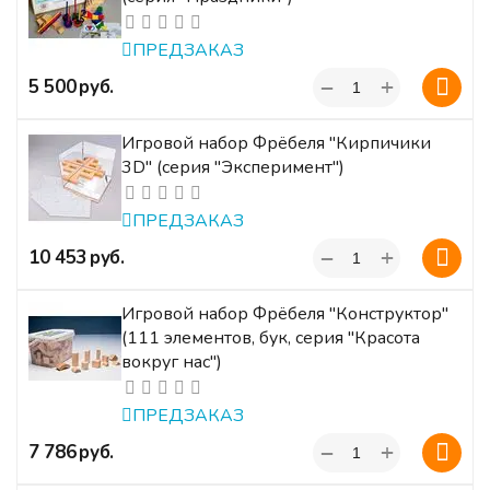
ПРЕДЗАКАЗ
+
‍5 500‍
руб.
−
Игровой набор Фрёбеля "Кирпичики
3D" (серия "Эксперимент")
ПРЕДЗАКАЗ
+
‍10 453‍
руб.
−
Игровой набор Фрёбеля "Конструктор"
(111 элементов, бук, серия "Красота
вокруг нас")
ПРЕДЗАКАЗ
+
‍7 786‍
руб.
−