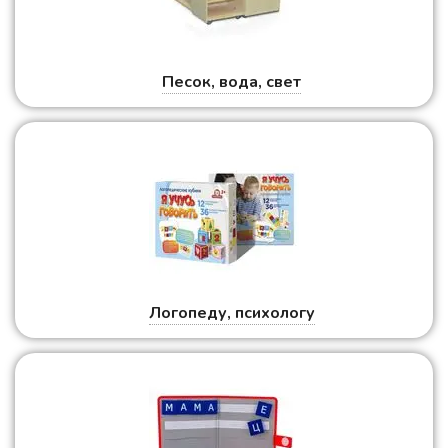
Песок, вода, свет
Логопеду, психологу