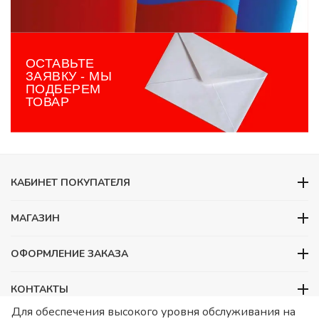
ОСТАВЬТЕ
ЗАЯВКУ - МЫ
ПОДБЕРЕМ
ТОВАР
КАБИНЕТ ПОКУПАТЕЛЯ
МАГАЗИН
ОФОРМЛЕНИЕ ЗАКАЗА
КОНТАКТЫ
Для обеспечения высокого уровня обслуживания на