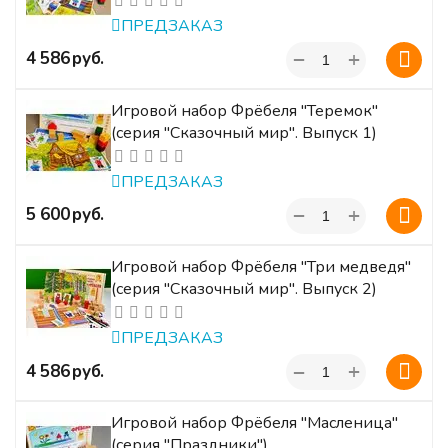
ПРЕДЗАКАЗ
+
‍4 586‍
руб.
−
Игровой набор Фрёбеля "Теремок"
(серия "Сказочный мир". Выпуск 1)
ПРЕДЗАКАЗ
+
‍5 600‍
руб.
−
Игровой набор Фрёбеля "Три медведя"
(серия "Сказочный мир". Выпуск 2)
ПРЕДЗАКАЗ
+
‍4 586‍
руб.
−
Игровой набор Фрёбеля "Масленица"
(серия "Праздники")