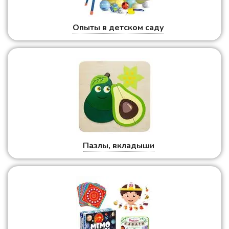
Опыты в детском саду
Пазлы, вкладыши