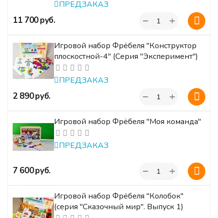
ПРЕДЗАКАЗ
+
‍11 700‍
руб.
−
Игровой набор Фрёбеля "Конструктор
плоскостной-4" (Серия "Эксперимент")
ПРЕДЗАКАЗ
+
‍2 890‍
руб.
−
Игровой набор Фрёбеля "Моя команда"
ПРЕДЗАКАЗ
+
‍7 600‍
руб.
−
Игровой набор Фрёбеля "Колобок"
(серия "Сказочный мир". Выпуск 1)