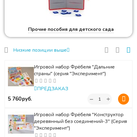
Прочие пособия для детского сада
Низкие позиции выше
Игровой набор Фрёбеля "Дальние
страны" (серия "Эксперимент")
ПРЕДЗАКАЗ
+
‍5 760‍
руб.
−
Игровой набор Фрёбеля "Конструктор
деревянный без соединений-3" (Серия
"Эксперимент")