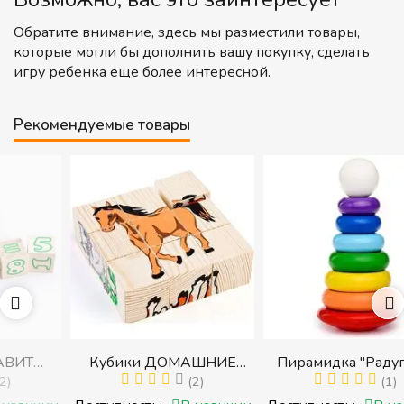
Обратите внимание, здесь мы разместили товары,
которые могли бы дополнить вашу покупку, сделать
игру ребенка еще более интересной.
Рекомендуемые товары
Кубики ДОМАШНИЕ
Пирамидка "Радуга" (8
И
ЖИВОТНЫЕ (Томик)
(2)
деталей) (Пирамидка
(1)
с
(Набор кубиков
среднего размера)