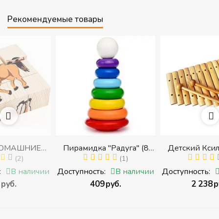
Рекомендуемые товары
ИЕ
Пирамидка "Радуга" (8
Детский Ксилофон, 1
к)
деталей) (Пирамидка
(1)
тонов
(2)
среднего размера)
ичии
Доступность:
В наличии
Доступность:
В налич
х))
‍409‍
руб.
‍2 238‍
руб.