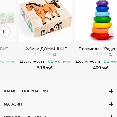
Кубики ДОМАШНИЕ
Пирамидка "Радуга" (8
ЖИВОТНЫЕ (Томик)
(2)
деталей) (Пирамидка
(1)
с
(Набор кубиков
среднего размера)
и
Доступность:
В наличии
Доступность:
В наличии
разрезных (складных))
‍518‍
руб.
‍409‍
руб.
ми
КАБИНЕТ ПОКУПАТЕЛЯ
МАГАЗИН