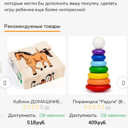
которые могли бы дополнить вашу покупку, сделать
игру ребенка еще более интересной.
Рекомендуемые товары
Кубики ДОМАШНИЕ
Пирамидка "Радуга" (8
ЖИВОТНЫЕ (Томик)
(2)
деталей) (Пирамидка
(1)
(Набор кубиков
среднего размера)
и
Доступность:
В наличии
Доступность:
В наличии
разрезных (складных))
‍518‍
руб.
‍409‍
руб.
и