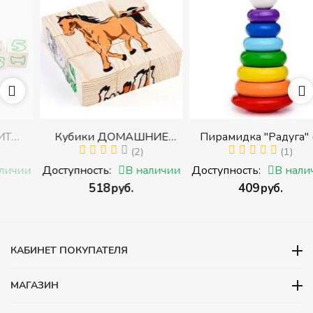
Кубики ДОМАШНИЕ
Пирамидка "Радуга" (8
ЖИВОТНЫЕ (Томик)
(2)
деталей) (Пирамидка
(1)
с
(Набор кубиков
среднего размера)
и
Доступность:
В наличии
Доступность:
В наличии
разрезных (складных))
‍518‍
руб.
‍409‍
руб.
и
КАБИНЕТ ПОКУПАТЕЛЯ
МАГАЗИН