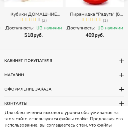
Кубики ДОМАШНИЕ
Пирамидка "Радуга" (8
ЖИВОТНЫЕ (Томик)
(2)
деталей) (Пирамидка
(1)
(Набор кубиков
среднего размера)
и
Доступность:
В наличии
Доступность:
В наличии
разрезных (складных))
‍518‍
руб.
‍409‍
руб.
и
КАБИНЕТ ПОКУПАТЕЛЯ
МАГАЗИН
ОФОРМЛЕНИЕ ЗАКАЗА
КОНТАКТЫ
Для обеспечения высокого уровня обслуживания на
ООО «Детский сад», ОГРН 1157746480088
этом сайте используются файлы cookie. Продолжая его
ИНН 7728252648 КПП 772601001 Юридический адрес – Москва,
использование, вы соглашаетесь с тем, что файлы