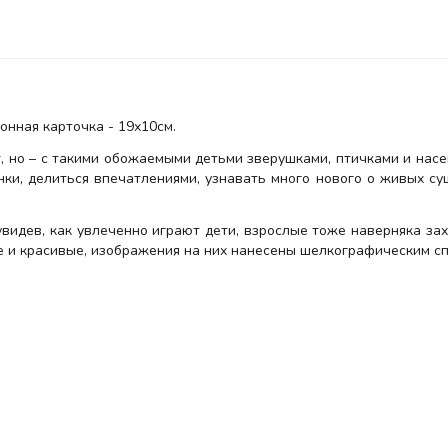
онная карточка - 19х10см.
г, но – с такими обожаемыми детьми зверушками, птичками и насе
ки, делиться впечатлениями, узнавать много нового о живых сущ
увидев, как увлеченно играют дети, взрослые тоже наверняка за
е и красивые, изображения на них нанесены шелкографическим с