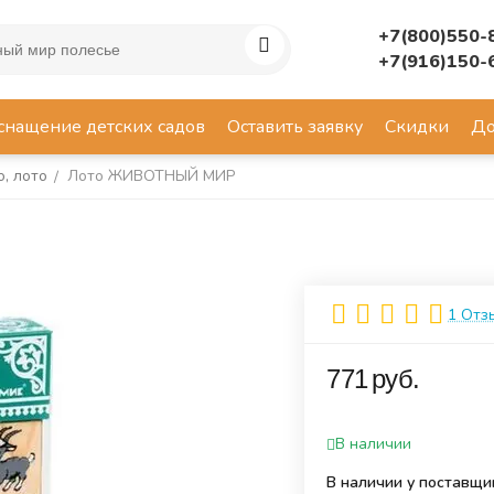
+7(800)550-
+7(916)150-
снащение детских садов
Оставить заявку
Скидки
До
, лото
Лото ЖИВОТНЫЙ МИР
/
1 Отз
‍771‍
руб.
В наличии
В наличии у поставщи