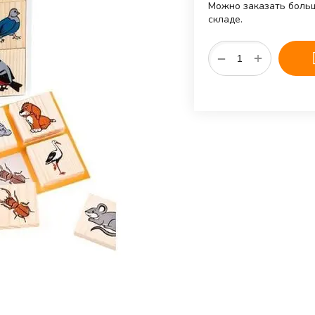
Можно заказать больш
складе.
+
−